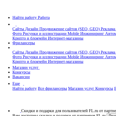
Найти работу
Работа
Сайты
Дизайн
Продвижение сайтов (SEO, GEO)
Реклама
Фото
Рисунки и иллюстрации
Mobile
Инжиниринг
Автом
Крипто и блокчейн
Интернет-магазины
Фрилансеры
Сайты
Дизайн
Продвижение сайтов (SEO, GEO)
Реклама
Фото
Рисунки и иллюстрации
Mobile
Инжиниринг
Автом
Крипто и блокчейн
Интернет-магазины
Магазин услуг
Конкурсы
Вакансии
Еще
Найти работу
Все фрилансеры
Магазин услуг
Конкурсы
Скидки и подарки для пользователей FL.ru от парт
Вам доступны скидки и подарки от партнеров FL.ru
Пон