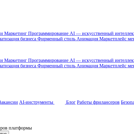
 и Маркетинг
Программирование
AI — искусственный интелле
атизация бизнеса
Фирменный стиль
Анимация
Маркетплейс м
 и Маркетинг
Программирование
AI — искусственный интелле
атизация бизнеса
Фирменный стиль
Анимация
Маркетплейс м
Вакансии
AI-инструменты
Блог
Работы фрилансеров
Безоп
неров платформы
ятно