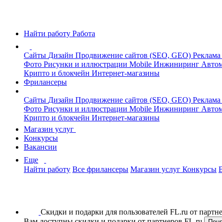
Найти работу
Работа
Сайты
Дизайн
Продвижение сайтов (SEO, GEO)
Реклама
Фото
Рисунки и иллюстрации
Mobile
Инжиниринг
Автом
Крипто и блокчейн
Интернет-магазины
Фрилансеры
Сайты
Дизайн
Продвижение сайтов (SEO, GEO)
Реклама
Фото
Рисунки и иллюстрации
Mobile
Инжиниринг
Автом
Крипто и блокчейн
Интернет-магазины
Магазин услуг
Конкурсы
Вакансии
Еще
Найти работу
Все фрилансеры
Магазин услуг
Конкурсы
Скидки и подарки для пользователей FL.ru от парт
Вам доступны скидки и подарки от партнеров FL.ru
Пон