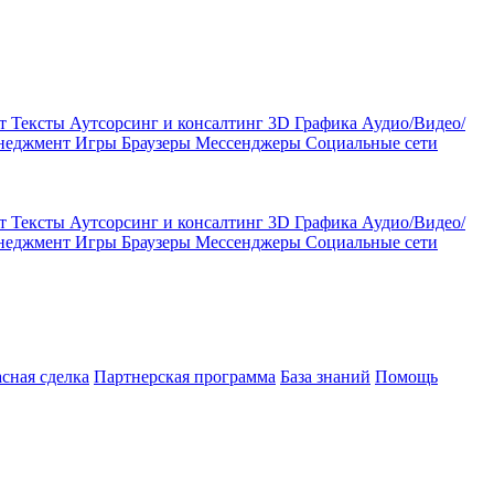
кт
Тексты
Аутсорсинг и консалтинг
3D Графика
Аудио/Видео/
енеджмент
Игры
Браузеры
Мессенджеры
Социальные сети
кт
Тексты
Аутсорсинг и консалтинг
3D Графика
Аудио/Видео/
енеджмент
Игры
Браузеры
Мессенджеры
Социальные сети
асная сделка
Партнерская программа
База знаний
Помощь