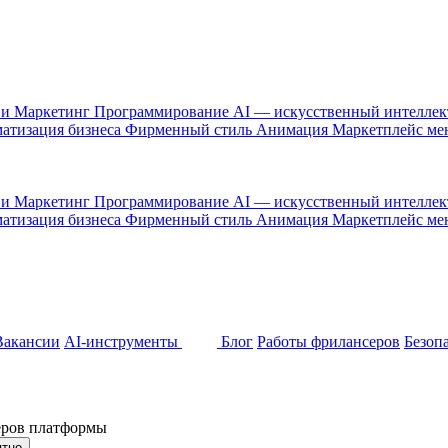
 и Маркетинг
Программирование
AI — искусственный интелле
атизация бизнеса
Фирменный стиль
Анимация
Маркетплейс м
 и Маркетинг
Программирование
AI — искусственный интелле
атизация бизнеса
Фирменный стиль
Анимация
Маркетплейс м
Вакансии
AI-инструменты
Блог
Работы фрилансеров
Безоп
неров платформы
ятно