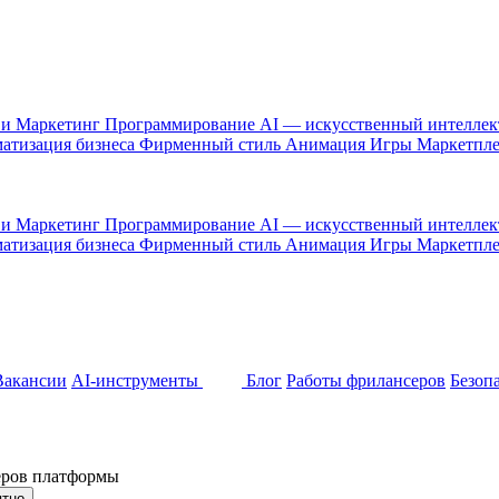
 и Маркетинг
Программирование
AI — искусственный интелле
атизация бизнеса
Фирменный стиль
Анимация
Игры
Маркетпл
 и Маркетинг
Программирование
AI — искусственный интелле
атизация бизнеса
Фирменный стиль
Анимация
Игры
Маркетпл
Вакансии
AI-инструменты
Блог
Работы фрилансеров
Безоп
неров платформы
ятно