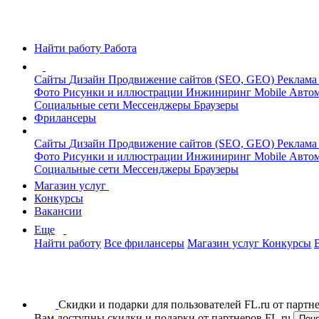
Найти работу
Работа
Сайты
Дизайн
Продвижение сайтов (SEO, GEO)
Реклама
Фото
Рисунки и иллюстрации
Инжиниринг
Mobile
Автом
Социальные сети
Мессенджеры
Браузеры
Фрилансеры
Сайты
Дизайн
Продвижение сайтов (SEO, GEO)
Реклама
Фото
Рисунки и иллюстрации
Инжиниринг
Mobile
Автом
Социальные сети
Мессенджеры
Браузеры
Магазин услуг
Конкурсы
Вакансии
Еще
Найти работу
Все фрилансеры
Магазин услуг
Конкурсы
Скидки и подарки для пользователей FL.ru от парт
Вам доступны скидки и подарки от партнеров FL.ru
Пон