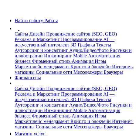
Найти работу
Работа
Сайты
Дизайн
Продвижение сайтов (SEO, GEO)
Реклама и Маркетинг
Программирование
AI —
искусственный интеллект
3D Графика
Тексты
Аутсорсинг и консалтинг
Аудио/Видео/Фото
Рисунки и
иллюстрации
Инжиниринг
Mobile
Автоматизация
бизнеса
Фирменный стиль
Анимация
Игры
Маркетплейс менеджмент
Крипто и блокчейн
Интернет-
магазины
Социальные сети
Мессенджеры
Браузеры
Фрилансеры
Сайты
Дизайн
Продвижение сайтов (SEO, GEO)
Реклама и Маркетинг
Программирование
AI —
искусственный интеллект
3D Графика
Тексты
Аутсорсинг и консалтинг
Аудио/Видео/Фото
Рисунки и
иллюстрации
Инжиниринг
Mobile
Автоматизация
бизнеса
Фирменный стиль
Анимация
Игры
Маркетплейс менеджмент
Крипто и блокчейн
Интернет-
магазины
Социальные сети
Мессенджеры
Браузеры
Магазин услуг