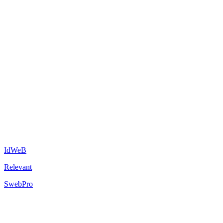
IdWeB
Relevant
SwebPro