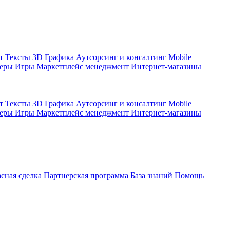
кт
Тексты
3D Графика
Аутсорсинг и консалтинг
Mobile
жеры
Игры
Маркетплейс менеджмент
Интернет-магазины
кт
Тексты
3D Графика
Аутсорсинг и консалтинг
Mobile
жеры
Игры
Маркетплейс менеджмент
Интернет-магазины
асная сделка
Партнерская программа
База знаний
Помощь