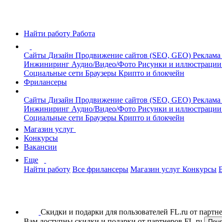
Найти работу
Работа
Сайты
Дизайн
Продвижение сайтов (SEO, GEO)
Реклама
Инжиниринг
Аудио/Видео/Фото
Рисунки и иллюстраци
Социальные сети
Браузеры
Крипто и блокчейн
Фрилансеры
Сайты
Дизайн
Продвижение сайтов (SEO, GEO)
Реклама
Инжиниринг
Аудио/Видео/Фото
Рисунки и иллюстраци
Социальные сети
Браузеры
Крипто и блокчейн
Магазин услуг
Конкурсы
Вакансии
Еще
Найти работу
Все фрилансеры
Магазин услуг
Конкурсы
Скидки и подарки для пользователей FL.ru от парт
Вам доступны скидки и подарки от партнеров FL.ru
Пон