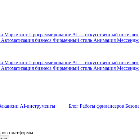
 и Маркетинг
Программирование
AI — искусственный интелле
и
Автоматизация бизнеса
Фирменный стиль
Анимация
Мессенд
 и Маркетинг
Программирование
AI — искусственный интелле
и
Автоматизация бизнеса
Фирменный стиль
Анимация
Мессенд
Вакансии
AI-инструменты
Блог
Работы фрилансеров
Безоп
неров платформы
ятно