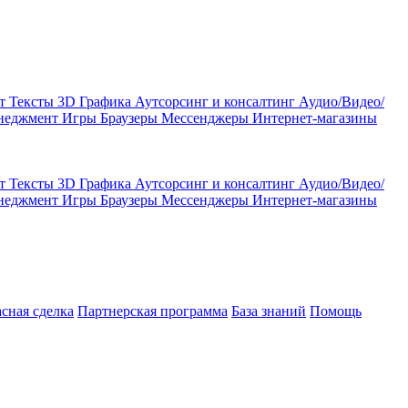
кт
Тексты
3D Графика
Аутсорсинг и консалтинг
Аудио/Видео/
енеджмент
Игры
Браузеры
Мессенджеры
Интернет-магазины
кт
Тексты
3D Графика
Аутсорсинг и консалтинг
Аудио/Видео/
енеджмент
Игры
Браузеры
Мессенджеры
Интернет-магазины
асная сделка
Партнерская программа
База знаний
Помощь