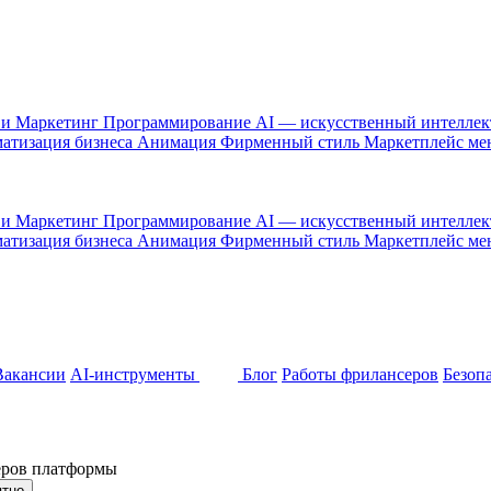
 и Маркетинг
Программирование
AI — искусственный интелле
атизация бизнеса
Анимация
Фирменный стиль
Маркетплейс м
 и Маркетинг
Программирование
AI — искусственный интелле
атизация бизнеса
Анимация
Фирменный стиль
Маркетплейс м
Вакансии
AI-инструменты
Блог
Работы фрилансеров
Безоп
неров платформы
ятно