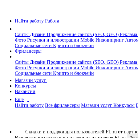
Найти работу
Работа
Сайты
Дизайн
Продвижение сайтов (SEO, GEO)
Реклама
Фото
Рисунки и иллюстрации
Mobile
Инжиниринг
Автом
Социальные сети
Крипто и блокчейн
Фрилансеры
Сайты
Дизайн
Продвижение сайтов (SEO, GEO)
Реклама
Фото
Рисунки и иллюстрации
Mobile
Инжиниринг
Автом
Социальные сети
Крипто и блокчейн
Магазин услуг
Конкурсы
Вакансии
Еще
Найти работу
Все фрилансеры
Магазин услуг
Конкурсы
Скидки и подарки для пользователей FL.ru от парт
Вам доступны скидки и подарки от партнеров FL.ru
Пон