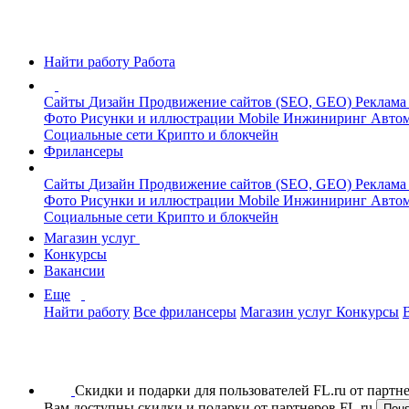
Найти работу
Работа
Сайты
Дизайн
Продвижение сайтов (SEO, GEO)
Реклама
Фото
Рисунки и иллюстрации
Mobile
Инжиниринг
Автом
Социальные сети
Крипто и блокчейн
Фрилансеры
Сайты
Дизайн
Продвижение сайтов (SEO, GEO)
Реклама
Фото
Рисунки и иллюстрации
Mobile
Инжиниринг
Автом
Социальные сети
Крипто и блокчейн
Магазин услуг
Конкурсы
Вакансии
Еще
Найти работу
Все фрилансеры
Магазин услуг
Конкурсы
Скидки и подарки для пользователей FL.ru от парт
Вам доступны скидки и подарки от партнеров FL.ru
Пон