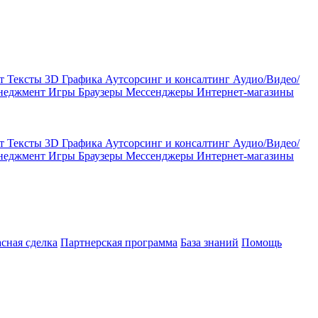
кт
Тексты
3D Графика
Аутсорсинг и консалтинг
Аудио/Видео/
енеджмент
Игры
Браузеры
Мессенджеры
Интернет-магазины
кт
Тексты
3D Графика
Аутсорсинг и консалтинг
Аудио/Видео/
енеджмент
Игры
Браузеры
Мессенджеры
Интернет-магазины
асная сделка
Партнерская программа
База знаний
Помощь