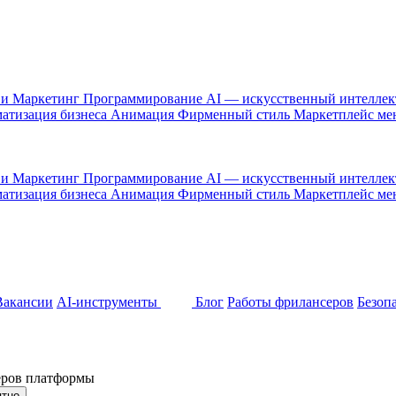
 и Маркетинг
Программирование
AI — искусственный интелле
атизация бизнеса
Анимация
Фирменный стиль
Маркетплейс м
 и Маркетинг
Программирование
AI — искусственный интелле
атизация бизнеса
Анимация
Фирменный стиль
Маркетплейс м
Вакансии
AI-инструменты
Блог
Работы фрилансеров
Безоп
неров платформы
ятно