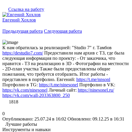
Ссылка на работу
Евгений Хохлов
Предыдущая работа
Следующая работа
К нам обратилась за реализацией: "Studio 7" г. Тамбов
https://destudio7.com/
Предоставили нам архив с ТЗ, где была
следующая информация по проекту: - От заказчика, что
нравится - ТЗ на реализацию в 3D - Фотографии на местности
- 2D-план участка Также были предоставлены общие
пожелания, что требуется отобразить. Итог работы -
представлен в портфолио. Евгений:
https://t.me/nnsonl
Портфолио в TG:
https://t.me/ninesonel
Портфолио в VK:
https://vk.com/ninesonel
Личный сайт:
https://ninesonel.ru/
https://vk.com/wall-203363800_250
1818
0
Опубликовано: 25.07.24 в 16:02
Обновлено: 09.12.25 в 16:31
Лучшие работы
Инструменты и навыки