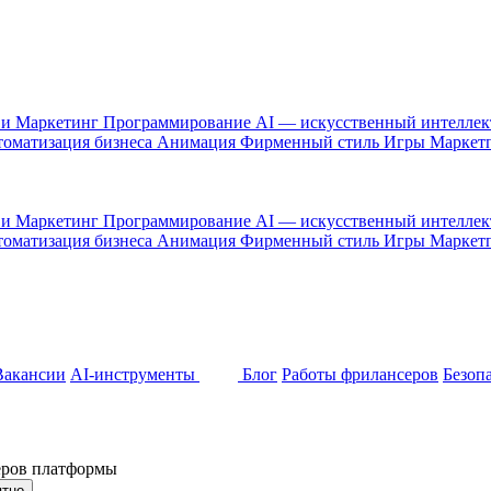
 и Маркетинг
Программирование
AI — искусственный интелле
оматизация бизнеса
Анимация
Фирменный стиль
Игры
Маркет
 и Маркетинг
Программирование
AI — искусственный интелле
оматизация бизнеса
Анимация
Фирменный стиль
Игры
Маркет
Вакансии
AI-инструменты
Блог
Работы фрилансеров
Безоп
неров платформы
ятно