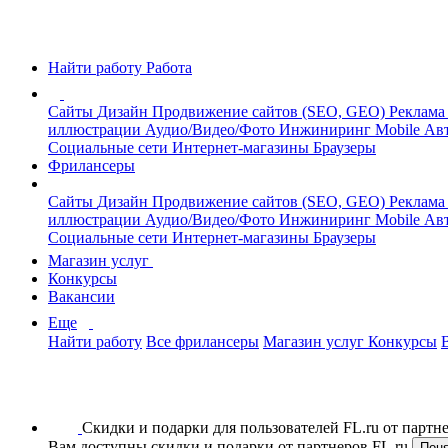
Найти работу
Работа
Сайты
Дизайн
Продвижение сайтов (SEO, GEO)
Реклама
иллюстрации
Аудио/Видео/Фото
Инжиниринг
Mobile
Авт
Социальные сети
Интернет-магазины
Браузеры
Фрилансеры
Сайты
Дизайн
Продвижение сайтов (SEO, GEO)
Реклама
иллюстрации
Аудио/Видео/Фото
Инжиниринг
Mobile
Авт
Социальные сети
Интернет-магазины
Браузеры
Магазин услуг
Конкурсы
Вакансии
Еще
Найти работу
Все фрилансеры
Магазин услуг
Конкурсы
Скидки и подарки для пользователей FL.ru от парт
Вам доступны скидки и подарки от партнеров FL.ru
Пон