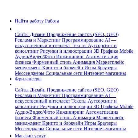
Найти работу
Работа
Сайты
Дизайн
Продвижение сайтов (SEO, GEO)
Реклама и Маркетинг
Программирование
AI —
искусственный интеллект
Тексты
Аутсорсинг и
консалтинг
Рисунки и иллюстрации
3D Графика
Mobile
Аудио/Видео/Фото
Инжиниринг
Автоматизация
бизнеса
Фирменный стиль
Анимация
Маркетплейс
менеджмент
Крипто и блокчейн
Игры
Браузеры
Мессенджеры
Социальные сети
Интернет-магазины
Фрилансеры
Сайты
Дизайн
Продвижение сайтов (SEO, GEO)
Реклама и Маркетинг
Программирование
AI —
искусственный интеллект
Тексты
Аутсорсинг и
консалтинг
Рисунки и иллюстрации
3D Графика
Mobile
Аудио/Видео/Фото
Инжиниринг
Автоматизация
бизнеса
Фирменный стиль
Анимация
Маркетплейс
менеджмент
Крипто и блокчейн
Игры
Браузеры
Мессенджеры
Социальные сети
Интернет-магазины
Магазин услуг