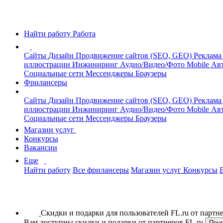
Найти работу
Работа
Сайты
Дизайн
Продвижение сайтов (SEO, GEO)
Реклама
иллюстрации
Инжиниринг
Аудио/Видео/Фото
Mobile
Авт
Социальные сети
Мессенджеры
Браузеры
Фрилансеры
Сайты
Дизайн
Продвижение сайтов (SEO, GEO)
Реклама
иллюстрации
Инжиниринг
Аудио/Видео/Фото
Mobile
Авт
Социальные сети
Мессенджеры
Браузеры
Магазин услуг
Конкурсы
Вакансии
Еще
Найти работу
Все фрилансеры
Магазин услуг
Конкурсы
Скидки и подарки для пользователей FL.ru от парт
Вам доступны скидки и подарки от партнеров FL.ru
Пон