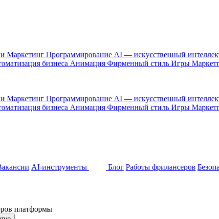
 и Маркетинг
Программирование
AI — искусственный интелле
оматизация бизнеса
Анимация
Фирменный стиль
Игры
Маркет
 и Маркетинг
Программирование
AI — искусственный интелле
оматизация бизнеса
Анимация
Фирменный стиль
Игры
Маркет
Вакансии
AI-инструменты
Блог
Работы фрилансеров
Безоп
неров платформы
ятно