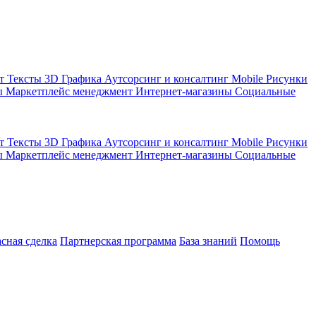
кт
Тексты
3D Графика
Аутсорсинг и консалтинг
Mobile
Рисунки
ы
Маркетплейс менеджмент
Интернет-магазины
Социальные
кт
Тексты
3D Графика
Аутсорсинг и консалтинг
Mobile
Рисунки
ы
Маркетплейс менеджмент
Интернет-магазины
Социальные
асная сделка
Партнерская программа
База знаний
Помощь