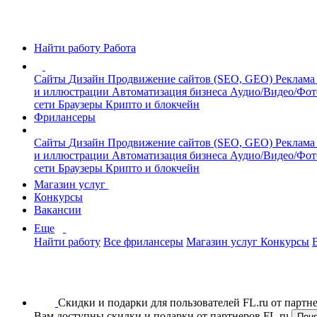
Найти работу
Работа
Сайты
Дизайн
Продвижение сайтов (SEO, GEO)
Реклама
и иллюстрации
Автоматизация бизнеса
Аудио/Видео/Фо
сети
Браузеры
Крипто и блокчейн
Фрилансеры
Сайты
Дизайн
Продвижение сайтов (SEO, GEO)
Реклама
и иллюстрации
Автоматизация бизнеса
Аудио/Видео/Фо
сети
Браузеры
Крипто и блокчейн
Магазин услуг
Конкурсы
Вакансии
Еще
Найти работу
Все фрилансеры
Магазин услуг
Конкурсы
Скидки и подарки для пользователей FL.ru от парт
Вам доступны скидки и подарки от партнеров FL.ru
Пон