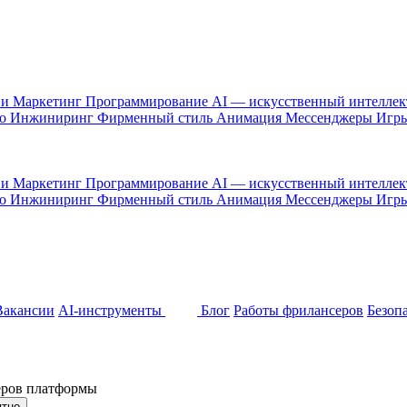
 и Маркетинг
Программирование
AI — искусственный интелле
то
Инжиниринг
Фирменный стиль
Анимация
Мессенджеры
Игр
 и Маркетинг
Программирование
AI — искусственный интелле
то
Инжиниринг
Фирменный стиль
Анимация
Мессенджеры
Игр
Вакансии
AI-инструменты
Блог
Работы фрилансеров
Безоп
неров платформы
ятно