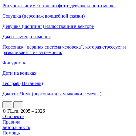
Рисунок в аниме стиле по фото: девушка-спортсменка
Совушка (персонаж волшебной сказки)
Девушка (шоппинг) иллюстрация в векторе
Джентльмен, стимпанк
Персонаж "нервная система человека", которая стрессует и
разваливается из-за ремонта.
Фигуристка
Дети на коньках
Географ (Паганель)
Джигит Чпук (персонаж для упаковки семечек)
© FL.ru, 2005 – 2026
О проекте
Правила
Безопасность
Помощь