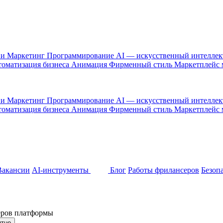
 и Маркетинг
Программирование
AI — искусственный интелле
оматизация бизнеса
Анимация
Фирменный стиль
Маркетплейс
 и Маркетинг
Программирование
AI — искусственный интелле
оматизация бизнеса
Анимация
Фирменный стиль
Маркетплейс
Вакансии
AI-инструменты
Блог
Работы фрилансеров
Безоп
неров платформы
ятно