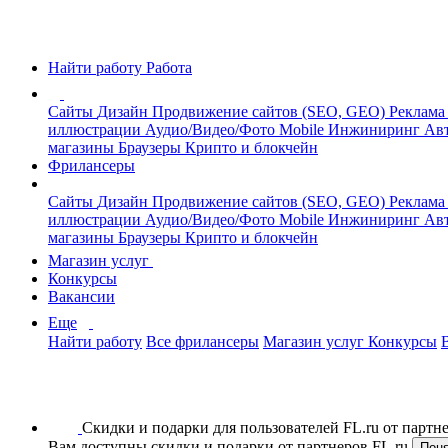
Найти работу
Работа
Сайты
Дизайн
Продвижение сайтов (SEO, GEO)
Реклама
иллюстрации
Аудио/Видео/Фото
Mobile
Инжиниринг
Авт
магазины
Браузеры
Крипто и блокчейн
Фрилансеры
Сайты
Дизайн
Продвижение сайтов (SEO, GEO)
Реклама
иллюстрации
Аудио/Видео/Фото
Mobile
Инжиниринг
Авт
магазины
Браузеры
Крипто и блокчейн
Магазин услуг
Конкурсы
Вакансии
Еще
Найти работу
Все фрилансеры
Магазин услуг
Конкурсы
Скидки и подарки для пользователей FL.ru от парт
Вам доступны скидки и подарки от партнеров FL.ru
Пон