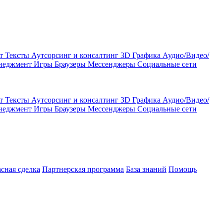
кт
Тексты
Аутсорсинг и консалтинг
3D Графика
Аудио/Видео/
енеджмент
Игры
Браузеры
Мессенджеры
Социальные сети
кт
Тексты
Аутсорсинг и консалтинг
3D Графика
Аудио/Видео/
енеджмент
Игры
Браузеры
Мессенджеры
Социальные сети
асная сделка
Партнерская программа
База знаний
Помощь