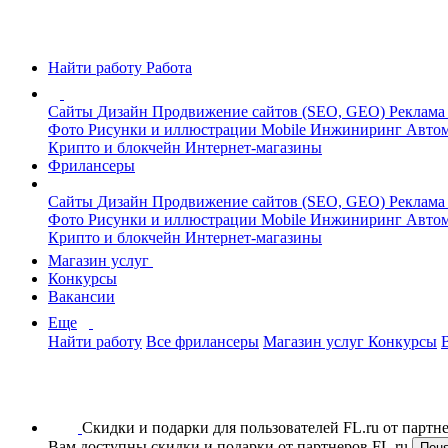
Найти работу
Работа
Сайты
Дизайн
Продвижение сайтов (SEO, GEO)
Реклама
Фото
Рисунки и иллюстрации
Mobile
Инжиниринг
Автом
Крипто и блокчейн
Интернет-магазины
Фрилансеры
Сайты
Дизайн
Продвижение сайтов (SEO, GEO)
Реклама
Фото
Рисунки и иллюстрации
Mobile
Инжиниринг
Автом
Крипто и блокчейн
Интернет-магазины
Магазин услуг
Конкурсы
Вакансии
Еще
Найти работу
Все фрилансеры
Магазин услуг
Конкурсы
Скидки и подарки для пользователей FL.ru от парт
Вам доступны скидки и подарки от партнеров FL.ru
Пон