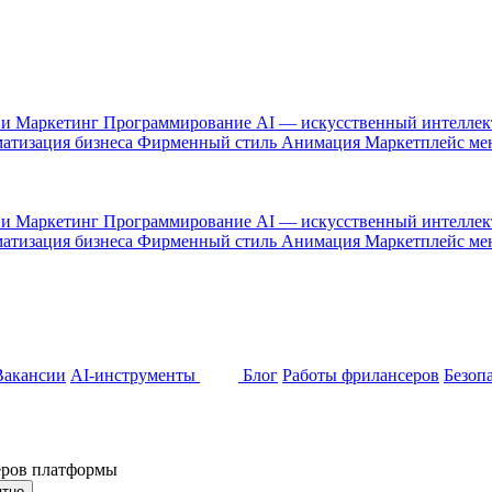
 и Маркетинг
Программирование
AI — искусственный интелле
атизация бизнеса
Фирменный стиль
Анимация
Маркетплейс м
 и Маркетинг
Программирование
AI — искусственный интелле
атизация бизнеса
Фирменный стиль
Анимация
Маркетплейс м
Вакансии
AI-инструменты
Блог
Работы фрилансеров
Безоп
неров платформы
ятно