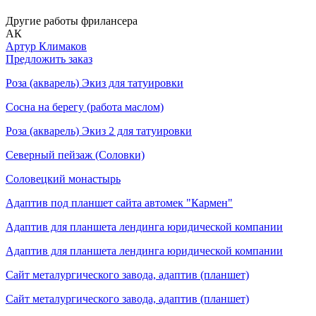
Другие работы фрилансера
АК
Артур Климаков
Предложить заказ
Роза (акварель) Экиз для татуировки
Сосна на берегу (работа маслом)
Роза (акварель) Экиз 2 для татуировки
Северный пейзаж (Соловки)
Соловецкий монастырь
Адаптив под планшет сайта автомек "Кармен"
Адаптив для планшета лендинга юридической компании
Адаптив для планшета лендинга юридической компании
Сайт металургического завода, адаптив (планшет)
Сайт металургического завода, адаптив (планшет)