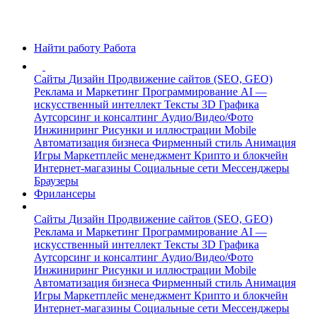
Найти работу
Работа
Сайты
Дизайн
Продвижение сайтов (SEO, GEO)
Реклама и Маркетинг
Программирование
AI —
искусственный интеллект
Тексты
3D Графика
Аутсорсинг и консалтинг
Аудио/Видео/Фото
Инжиниринг
Рисунки и иллюстрации
Mobile
Автоматизация бизнеса
Фирменный стиль
Анимация
Игры
Маркетплейс менеджмент
Крипто и блокчейн
Интернет-магазины
Социальные сети
Мессенджеры
Браузеры
Фрилансеры
Сайты
Дизайн
Продвижение сайтов (SEO, GEO)
Реклама и Маркетинг
Программирование
AI —
искусственный интеллект
Тексты
3D Графика
Аутсорсинг и консалтинг
Аудио/Видео/Фото
Инжиниринг
Рисунки и иллюстрации
Mobile
Автоматизация бизнеса
Фирменный стиль
Анимация
Игры
Маркетплейс менеджмент
Крипто и блокчейн
Интернет-магазины
Социальные сети
Мессенджеры