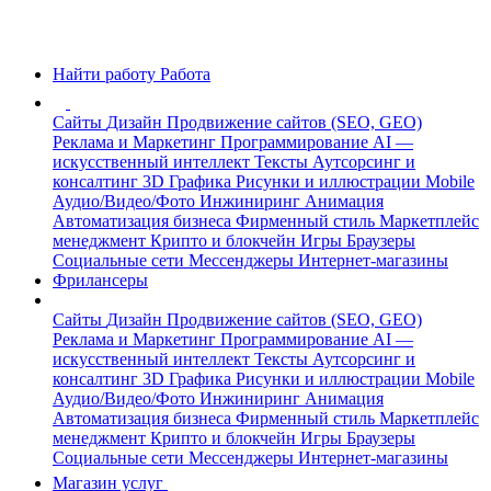
Найти работу
Работа
Сайты
Дизайн
Продвижение сайтов (SEO, GEO)
Реклама и Маркетинг
Программирование
AI —
искусственный интеллект
Тексты
Аутсорсинг и
консалтинг
3D Графика
Рисунки и иллюстрации
Mobile
Аудио/Видео/Фото
Инжиниринг
Анимация
Автоматизация бизнеса
Фирменный стиль
Маркетплейс
менеджмент
Крипто и блокчейн
Игры
Браузеры
Социальные сети
Мессенджеры
Интернет-магазины
Фрилансеры
Сайты
Дизайн
Продвижение сайтов (SEO, GEO)
Реклама и Маркетинг
Программирование
AI —
искусственный интеллект
Тексты
Аутсорсинг и
консалтинг
3D Графика
Рисунки и иллюстрации
Mobile
Аудио/Видео/Фото
Инжиниринг
Анимация
Автоматизация бизнеса
Фирменный стиль
Маркетплейс
менеджмент
Крипто и блокчейн
Игры
Браузеры
Социальные сети
Мессенджеры
Интернет-магазины
Магазин услуг