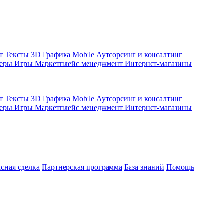
кт
Тексты
3D Графика
Mobile
Аутсорсинг и консалтинг
жеры
Игры
Маркетплейс менеджмент
Интернет-магазины
кт
Тексты
3D Графика
Mobile
Аутсорсинг и консалтинг
жеры
Игры
Маркетплейс менеджмент
Интернет-магазины
асная сделка
Партнерская программа
База знаний
Помощь