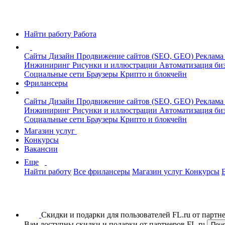
Найти работу
Работа
Сайты
Дизайн
Продвижение сайтов (SEO, GEO)
Реклама
Инжиниринг
Рисунки и иллюстрации
Автоматизация би
Социальные сети
Браузеры
Крипто и блокчейн
Фрилансеры
Сайты
Дизайн
Продвижение сайтов (SEO, GEO)
Реклама
Инжиниринг
Рисунки и иллюстрации
Автоматизация би
Социальные сети
Браузеры
Крипто и блокчейн
Магазин услуг
Конкурсы
Вакансии
Еще
Найти работу
Все фрилансеры
Магазин услуг
Конкурсы
Скидки и подарки для пользователей FL.ru от парт
Вам доступны скидки и подарки от партнеров FL.ru
Пон