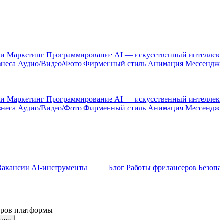
 и Маркетинг
Программирование
AI — искусственный интелле
знеса
Аудио/Видео/Фото
Фирменный стиль
Анимация
Мессенд
 и Маркетинг
Программирование
AI — искусственный интелле
знеса
Аудио/Видео/Фото
Фирменный стиль
Анимация
Мессенд
Вакансии
AI-инструменты
Блог
Работы фрилансеров
Безоп
неров платформы
ятно