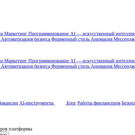
 и Маркетинг
Программирование
AI — искусственный интелле
и
Автоматизация бизнеса
Фирменный стиль
Анимация
Мессенд
 и Маркетинг
Программирование
AI — искусственный интелле
и
Автоматизация бизнеса
Фирменный стиль
Анимация
Мессенд
Вакансии
AI-инструменты
Блог
Работы фрилансеров
Безоп
неров платформы
ятно