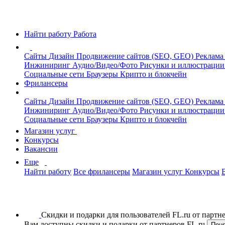
Найти работу
Работа
Сайты
Дизайн
Продвижение сайтов (SEO, GEO)
Реклама
Инжиниринг
Аудио/Видео/Фото
Рисунки и иллюстраци
Социальные сети
Браузеры
Крипто и блокчейн
Фрилансеры
Сайты
Дизайн
Продвижение сайтов (SEO, GEO)
Реклама
Инжиниринг
Аудио/Видео/Фото
Рисунки и иллюстраци
Социальные сети
Браузеры
Крипто и блокчейн
Магазин услуг
Конкурсы
Вакансии
Еще
Найти работу
Все фрилансеры
Магазин услуг
Конкурсы
Скидки и подарки для пользователей FL.ru от парт
Вам доступны скидки и подарки от партнеров FL.ru
Пон