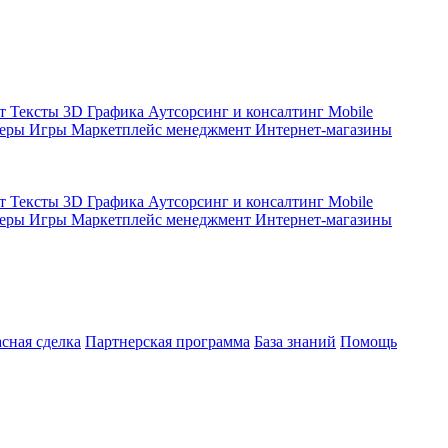
кт
Тексты
3D Графика
Аутсорсинг и консалтинг
Mobile
жеры
Игры
Маркетплейс менеджмент
Интернет-магазины
кт
Тексты
3D Графика
Аутсорсинг и консалтинг
Mobile
жеры
Игры
Маркетплейс менеджмент
Интернет-магазины
асная сделка
Партнерская программа
База знаний
Помощь