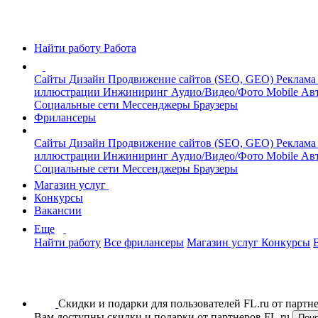
Найти работу
Работа
Сайты
Дизайн
Продвижение сайтов (SEO, GEO)
Реклама
иллюстрации
Инжиниринг
Аудио/Видео/Фото
Mobile
Авт
Социальные сети
Мессенджеры
Браузеры
Фрилансеры
Сайты
Дизайн
Продвижение сайтов (SEO, GEO)
Реклама
иллюстрации
Инжиниринг
Аудио/Видео/Фото
Mobile
Авт
Социальные сети
Мессенджеры
Браузеры
Магазин услуг
Конкурсы
Вакансии
Еще
Найти работу
Все фрилансеры
Магазин услуг
Конкурсы
Скидки и подарки для пользователей FL.ru от парт
Вам доступны скидки и подарки от партнеров FL.ru
Пон