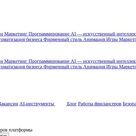
 и Маркетинг
Программирование
AI — искусственный интелле
оматизация бизнеса
Фирменный стиль
Анимация
Игры
Маркет
 и Маркетинг
Программирование
AI — искусственный интелле
оматизация бизнеса
Фирменный стиль
Анимация
Игры
Маркет
Вакансии
AI-инструменты
Блог
Работы фрилансеров
Безоп
неров платформы
ятно