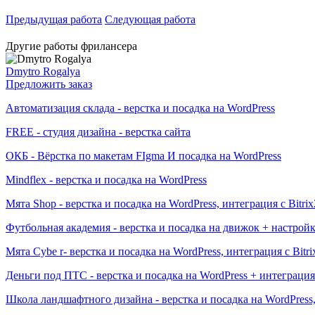
Предыдущая работа
Следующая работа
Другие работы фрилансера
Dmytro Rogalya
Предложить заказ
Автоматизация склада - верстка и посадка на WordPress
FREE - студия дизайна - верстка сайта
ОКБ - Вёрстка по макетам FIgma И посадка на WordPress
Mindflex - верстка и посадка на WordPress
Мята Shop - верстка и посадка на WordPress, интеграция с Bitr
Футбольная академия - верстка и посадка на движок + настрой
Мята Cybe r- верстка и посадка на WordPress, интеграция с Bit
Деньги под ПТС - верстка и посадка на WordPress + интеграция
Школа ландшафтного дизайна - верстка и посадка на WordPres