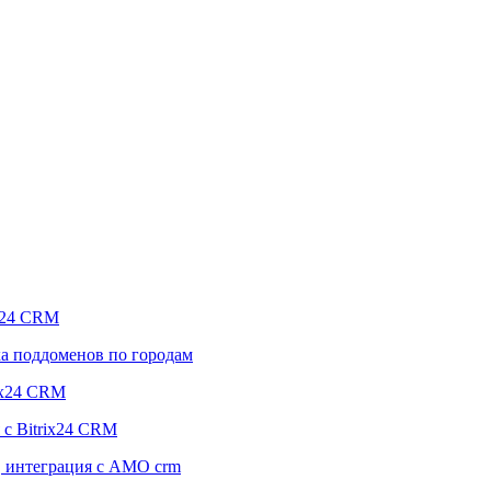
ix24 CRM
ка поддоменов по городам
rix24 CRM
 с Bitrix24 CRM
s, интеграция с AMO crm