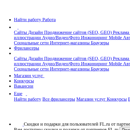
Найти работу
Работа
Сайты
Дизайн
Продвижение сайтов (SEO, GEO)
Реклама
иллюстрации
Аудио/Видео/Фото
Инжиниринг
Mobile
Авт
Социальные сети
Интернет-магазины
Браузеры
Фрилансеры
Сайты
Дизайн
Продвижение сайтов (SEO, GEO)
Реклама
иллюстрации
Аудио/Видео/Фото
Инжиниринг
Mobile
Авт
Социальные сети
Интернет-магазины
Браузеры
Магазин услуг
Конкурсы
Вакансии
Еще
Найти работу
Все фрилансеры
Магазин услуг
Конкурсы
Скидки и подарки для пользователей FL.ru от парт
Вам доступны скидки и подарки от партнеров FL.ru
Пон