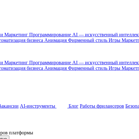
 и Маркетинг
Программирование
AI — искусственный интелле
оматизация бизнеса
Анимация
Фирменный стиль
Игры
Маркет
 и Маркетинг
Программирование
AI — искусственный интелле
оматизация бизнеса
Анимация
Фирменный стиль
Игры
Маркет
Вакансии
AI-инструменты
Блог
Работы фрилансеров
Безоп
неров платформы
ятно