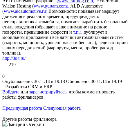
API с системой траффилог (
www.traffilog.com),
с системой
Wialon Hosting (
www.gurtam.com),
ALD Automotive
(
www.aldautomotive.ru)
Возможности: показывает маршрут
движения в реальном времени, предупреждает о
неисправностях автомобиля, помогает выработать безопасный
стиль вождения (обращает ваше внимание на резкие
повороты, превышение скорости и
т.п.),
дублирует в
мобильном приложении все датчики автомобильный систем
(скорость, мощность, уровень масла и бензина), ведет историю
ваших передвижений (маршруты, места, пробег, расход
топлива).
http://3s-t.ru/
219
0
Опубликовано: 30.11.14 в 19:13
Обновлено: 30.11.14 в 19:19
Разработка CRM и ERP
Войдите
или
зарегистрируйтесь
, чтобы комментировать
работы фрилансеров.
Предыдущая работа
Следующая работа
Другие работы фрилансера