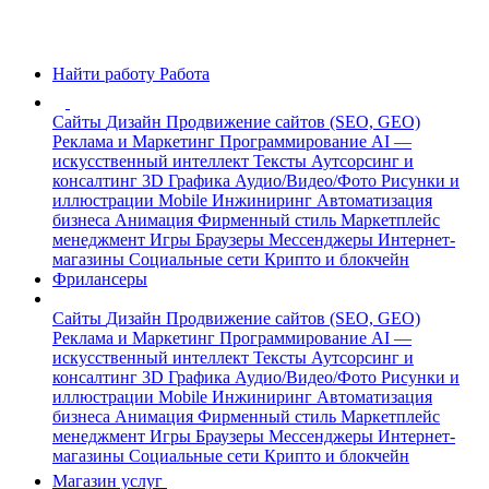
Найти работу
Работа
Сайты
Дизайн
Продвижение сайтов (SEO, GEO)
Реклама и Маркетинг
Программирование
AI —
искусственный интеллект
Тексты
Аутсорсинг и
консалтинг
3D Графика
Аудио/Видео/Фото
Рисунки и
иллюстрации
Mobile
Инжиниринг
Автоматизация
бизнеса
Анимация
Фирменный стиль
Маркетплейс
менеджмент
Игры
Браузеры
Мессенджеры
Интернет-
магазины
Социальные сети
Крипто и блокчейн
Фрилансеры
Сайты
Дизайн
Продвижение сайтов (SEO, GEO)
Реклама и Маркетинг
Программирование
AI —
искусственный интеллект
Тексты
Аутсорсинг и
консалтинг
3D Графика
Аудио/Видео/Фото
Рисунки и
иллюстрации
Mobile
Инжиниринг
Автоматизация
бизнеса
Анимация
Фирменный стиль
Маркетплейс
менеджмент
Игры
Браузеры
Мессенджеры
Интернет-
магазины
Социальные сети
Крипто и блокчейн
Магазин услуг