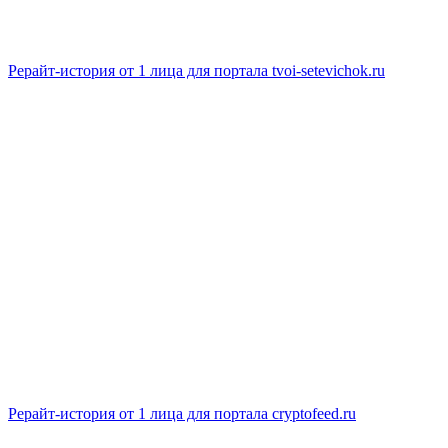
Рерайт-история от 1 лица для портала tvoi-setevichok.ru
Рерайт-история от 1 лица для портала cryptofeed.ru