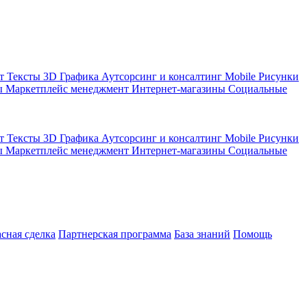
кт
Тексты
3D Графика
Аутсорсинг и консалтинг
Mobile
Рисунки
ы
Маркетплейс менеджмент
Интернет-магазины
Социальные
кт
Тексты
3D Графика
Аутсорсинг и консалтинг
Mobile
Рисунки
ы
Маркетплейс менеджмент
Интернет-магазины
Социальные
асная сделка
Партнерская программа
База знаний
Помощь