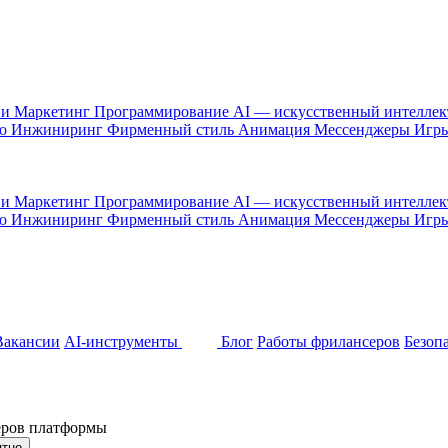
 и Маркетинг
Программирование
AI — искусственный интелле
то
Инжиниринг
Фирменный стиль
Анимация
Мессенджеры
Игр
 и Маркетинг
Программирование
AI — искусственный интелле
то
Инжиниринг
Фирменный стиль
Анимация
Мессенджеры
Игр
Вакансии
AI-инструменты
Блог
Работы фрилансеров
Безоп
неров платформы
ятно