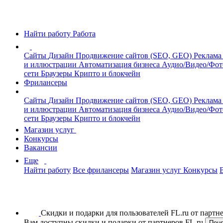
Найти работу
Работа
Сайты
Дизайн
Продвижение сайтов (SEO, GEO)
Реклама
и иллюстрации
Автоматизация бизнеса
Аудио/Видео/Фо
сети
Браузеры
Крипто и блокчейн
Фрилансеры
Сайты
Дизайн
Продвижение сайтов (SEO, GEO)
Реклама
и иллюстрации
Автоматизация бизнеса
Аудио/Видео/Фо
сети
Браузеры
Крипто и блокчейн
Магазин услуг
Конкурсы
Вакансии
Еще
Найти работу
Все фрилансеры
Магазин услуг
Конкурсы
Скидки и подарки для пользователей FL.ru от парт
Вам доступны скидки и подарки от партнеров FL.ru
Пон