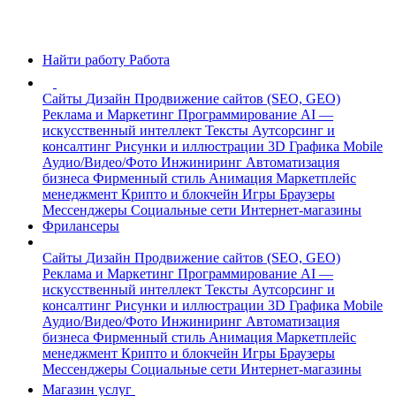
Найти работу
Работа
Сайты
Дизайн
Продвижение сайтов (SEO, GEO)
Реклама и Маркетинг
Программирование
AI —
искусственный интеллект
Тексты
Аутсорсинг и
консалтинг
Рисунки и иллюстрации
3D Графика
Mobile
Аудио/Видео/Фото
Инжиниринг
Автоматизация
бизнеса
Фирменный стиль
Анимация
Маркетплейс
менеджмент
Крипто и блокчейн
Игры
Браузеры
Мессенджеры
Социальные сети
Интернет-магазины
Фрилансеры
Сайты
Дизайн
Продвижение сайтов (SEO, GEO)
Реклама и Маркетинг
Программирование
AI —
искусственный интеллект
Тексты
Аутсорсинг и
консалтинг
Рисунки и иллюстрации
3D Графика
Mobile
Аудио/Видео/Фото
Инжиниринг
Автоматизация
бизнеса
Фирменный стиль
Анимация
Маркетплейс
менеджмент
Крипто и блокчейн
Игры
Браузеры
Мессенджеры
Социальные сети
Интернет-магазины
Магазин услуг