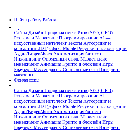
Найти работу
Работа
Сайты
Дизайн
Продвижение сайтов (SEO, GEO)
Реклама и Маркетинг
Программирование
AI —
искусственный интеллект
Тексты
Аутсорсинг и
консалтинг
3D Графика
Mobile
Рисунки и иллюстрации
Аудио/Видео/Фото
Автоматизация бизнеса
Инжиниринг
Фирменный стиль
Маркетплейс
менеджмент
Анимация
Крипто и блокчейн
Игры
Браузеры
Мессенджеры
Социальные сети
Интернет-
магазины
Фрилансеры
Сайты
Дизайн
Продвижение сайтов (SEO, GEO)
Реклама и Маркетинг
Программирование
AI —
искусственный интеллект
Тексты
Аутсорсинг и
консалтинг
3D Графика
Mobile
Рисунки и иллюстрации
Аудио/Видео/Фото
Автоматизация бизнеса
Инжиниринг
Фирменный стиль
Маркетплейс
менеджмент
Анимация
Крипто и блокчейн
Игры
Браузеры
Мессенджеры
Социальные сети
Интернет-