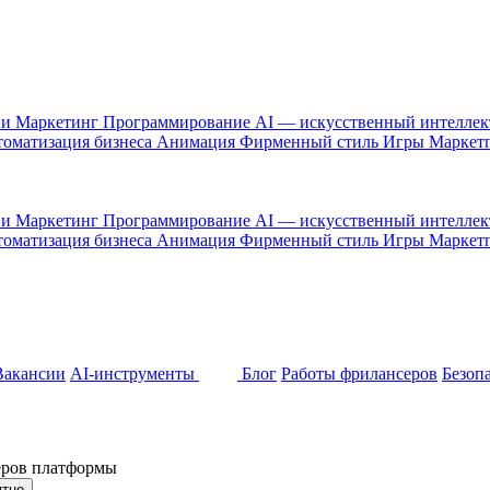
 и Маркетинг
Программирование
AI — искусственный интелле
оматизация бизнеса
Анимация
Фирменный стиль
Игры
Маркет
 и Маркетинг
Программирование
AI — искусственный интелле
оматизация бизнеса
Анимация
Фирменный стиль
Игры
Маркет
Вакансии
AI-инструменты
Блог
Работы фрилансеров
Безоп
неров платформы
ятно