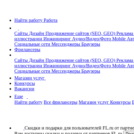
Найти работу
Работа
Сайты
Дизайн
Продвижение сайтов (SEO, GEO)
Реклама
иллюстрации
Инжиниринг
Аудио/Видео/Фото
Mobile
Авт
Социальные сети
Мессенджеры
Браузеры
Фрилансеры
Сайты
Дизайн
Продвижение сайтов (SEO, GEO)
Реклама
иллюстрации
Инжиниринг
Аудио/Видео/Фото
Mobile
Авт
Социальные сети
Мессенджеры
Браузеры
Магазин услуг
Конкурсы
Вакансии
Еще
Найти работу
Все фрилансеры
Магазин услуг
Конкурсы
Скидки и подарки для пользователей FL.ru от парт
Вам доступны скидки и подарки от партнеров FL.ru
Пон