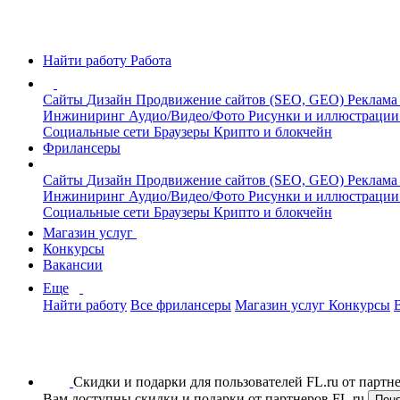
Найти работу
Работа
Сайты
Дизайн
Продвижение сайтов (SEO, GEO)
Реклама
Инжиниринг
Аудио/Видео/Фото
Рисунки и иллюстраци
Социальные сети
Браузеры
Крипто и блокчейн
Фрилансеры
Сайты
Дизайн
Продвижение сайтов (SEO, GEO)
Реклама
Инжиниринг
Аудио/Видео/Фото
Рисунки и иллюстраци
Социальные сети
Браузеры
Крипто и блокчейн
Магазин услуг
Конкурсы
Вакансии
Еще
Найти работу
Все фрилансеры
Магазин услуг
Конкурсы
Скидки и подарки для пользователей FL.ru от парт
Вам доступны скидки и подарки от партнеров FL.ru
Пон