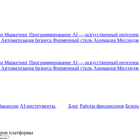
 и Маркетинг
Программирование
AI — искусственный интелле
и
Автоматизация бизнеса
Фирменный стиль
Анимация
Мессенд
 и Маркетинг
Программирование
AI — искусственный интелле
и
Автоматизация бизнеса
Фирменный стиль
Анимация
Мессенд
Вакансии
AI-инструменты
Блог
Работы фрилансеров
Безоп
неров платформы
ятно