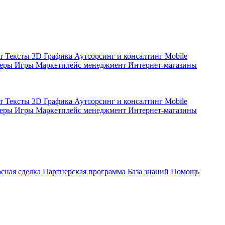
кт
Тексты
3D Графика
Аутсорсинг и консалтинг
Mobile
жеры
Игры
Маркетплейс менеджмент
Интернет-магазины
кт
Тексты
3D Графика
Аутсорсинг и консалтинг
Mobile
жеры
Игры
Маркетплейс менеджмент
Интернет-магазины
асная сделка
Партнерская программа
База знаний
Помощь