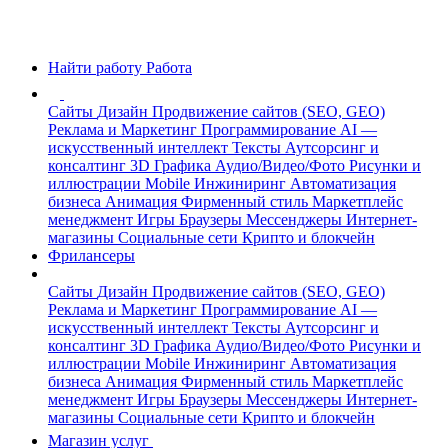
Найти работу
Работа
Сайты
Дизайн
Продвижение сайтов (SEO, GEO)
Реклама и Маркетинг
Программирование
AI —
искусственный интеллект
Тексты
Аутсорсинг и
консалтинг
3D Графика
Аудио/Видео/Фото
Рисунки и
иллюстрации
Mobile
Инжиниринг
Автоматизация
бизнеса
Анимация
Фирменный стиль
Маркетплейс
менеджмент
Игры
Браузеры
Мессенджеры
Интернет-
магазины
Социальные сети
Крипто и блокчейн
Фрилансеры
Сайты
Дизайн
Продвижение сайтов (SEO, GEO)
Реклама и Маркетинг
Программирование
AI —
искусственный интеллект
Тексты
Аутсорсинг и
консалтинг
3D Графика
Аудио/Видео/Фото
Рисунки и
иллюстрации
Mobile
Инжиниринг
Автоматизация
бизнеса
Анимация
Фирменный стиль
Маркетплейс
менеджмент
Игры
Браузеры
Мессенджеры
Интернет-
магазины
Социальные сети
Крипто и блокчейн
Магазин услуг