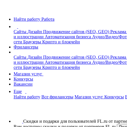
Найти работу
Работа
Сайты
Дизайн
Продвижение сайтов (SEO, GEO)
Реклама
и иллюстрации
Автоматизация бизнеса
Аудио/Видео/Фо
сети
Браузеры
Крипто и блокчейн
Фрилансеры
Сайты
Дизайн
Продвижение сайтов (SEO, GEO)
Реклама
и иллюстрации
Автоматизация бизнеса
Аудио/Видео/Фо
сети
Браузеры
Крипто и блокчейн
Магазин услуг
Конкурсы
Вакансии
Еще
Найти работу
Все фрилансеры
Магазин услуг
Конкурсы
Скидки и подарки для пользователей FL.ru от парт
Вам доступны скидки и подарки от партнеров FL.ru
Пон