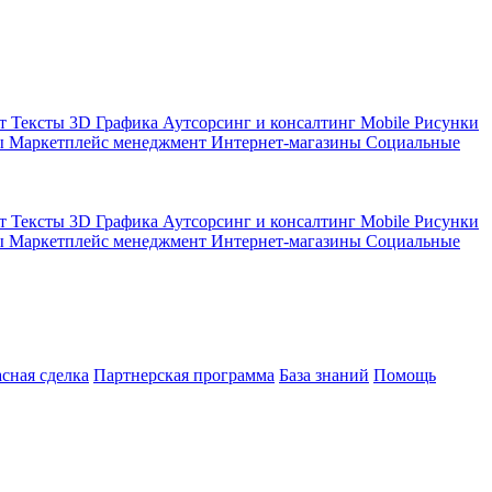
кт
Тексты
3D Графика
Аутсорсинг и консалтинг
Mobile
Рисунки
ы
Маркетплейс менеджмент
Интернет-магазины
Социальные
кт
Тексты
3D Графика
Аутсорсинг и консалтинг
Mobile
Рисунки
ы
Маркетплейс менеджмент
Интернет-магазины
Социальные
асная сделка
Партнерская программа
База знаний
Помощь