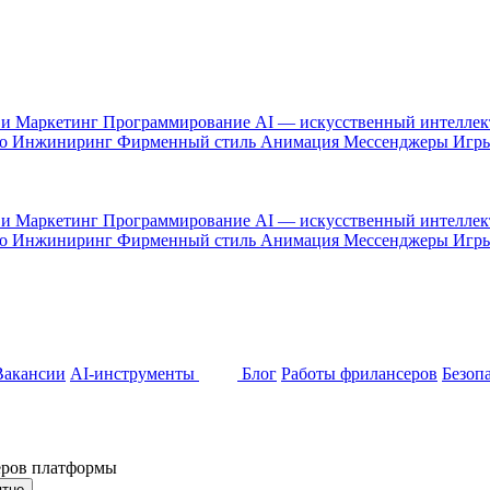
 и Маркетинг
Программирование
AI — искусственный интелле
то
Инжиниринг
Фирменный стиль
Анимация
Мессенджеры
Игр
 и Маркетинг
Программирование
AI — искусственный интелле
то
Инжиниринг
Фирменный стиль
Анимация
Мессенджеры
Игр
Вакансии
AI-инструменты
Блог
Работы фрилансеров
Безоп
неров платформы
ятно