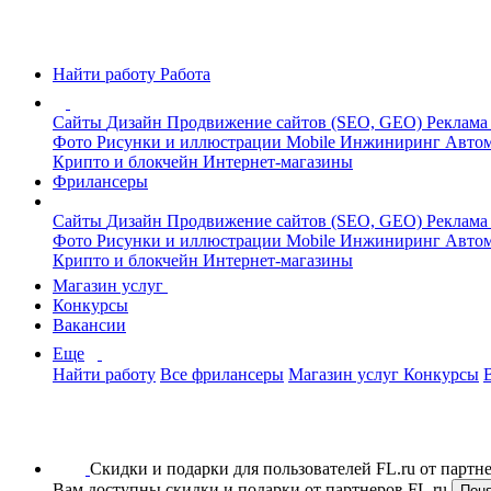
Найти работу
Работа
Сайты
Дизайн
Продвижение сайтов (SEO, GEO)
Реклама
Фото
Рисунки и иллюстрации
Mobile
Инжиниринг
Автом
Крипто и блокчейн
Интернет-магазины
Фрилансеры
Сайты
Дизайн
Продвижение сайтов (SEO, GEO)
Реклама
Фото
Рисунки и иллюстрации
Mobile
Инжиниринг
Автом
Крипто и блокчейн
Интернет-магазины
Магазин услуг
Конкурсы
Вакансии
Еще
Найти работу
Все фрилансеры
Магазин услуг
Конкурсы
Скидки и подарки для пользователей FL.ru от парт
Вам доступны скидки и подарки от партнеров FL.ru
Пон