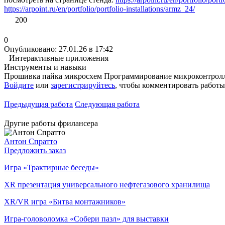
https://arpoint.ru/en/portfolio/portfolio-installations/armz_24/
200
0
Опубликовано: 27.01.26 в 17:42
Интерактивные приложения
Инструменты и навыки
Прошивка
пайка микросхем
Программирование микроконтрол
Войдите
или
зарегистрируйтесь
, чтобы комментировать работы
Предыдущая работа
Следующая работа
Другие работы фрилансера
Антон Спратто
Предложить заказ
Игра «Трактирные беседы»
XR презентация универсального нефтегазового хранилища
XR/VR игра «Битва монтажников»
Игра-головоломка «Собери пазл» для выставки