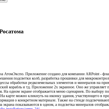
Росатома
 на АтомЭкспо. Приложение создано для компании ARPoint - фла
ешения подсветки колб, разработка прошивки для микроконтролл
ессы обработки редкоземельных элементов и минералов на прим
ский корабль и тд. Приложение 2х экранное. Оно же управляет 
я. На одном экране отображается меню сценариев. По выбору по
На карте можно кликнуть на иконку здания, участвующего в про
ормация о конкретном материале. Также на стенде подсвечивают
ба экрана показываются в одном, а подсветка минералов отображ
folio-installations/armz_24/