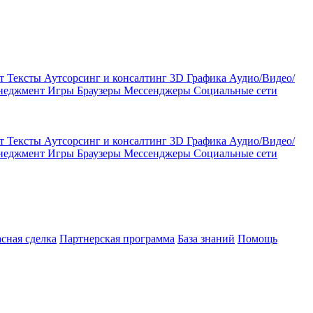
кт
Тексты
Аутсорсинг и консалтинг
3D Графика
Аудио/Видео/
енеджмент
Игры
Браузеры
Мессенджеры
Социальные сети
кт
Тексты
Аутсорсинг и консалтинг
3D Графика
Аудио/Видео/
енеджмент
Игры
Браузеры
Мессенджеры
Социальные сети
асная сделка
Партнерская программа
База знаний
Помощь