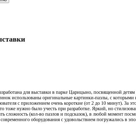
ыставки
 разработана для выставки в парке Царицыно, посвященной детям
ртинок использованы оригинальные картинки-пазлы, с которыми
вателя с приложением очень короткие (от 2 до 10 минут). За это
Это тоже нужно было учесть при разработке. Яркий, но стилизова
 сложность (кол-во пазлов и подсказок), в любой момент посмот
овременного оборудования с удовольствием погружались в эпоху