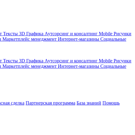
кт
Тексты
3D Графика
Аутсорсинг и консалтинг
Mobile
Рисунки
ы
Маркетплейс менеджмент
Интернет-магазины
Социальные
кт
Тексты
3D Графика
Аутсорсинг и консалтинг
Mobile
Рисунки
ы
Маркетплейс менеджмент
Интернет-магазины
Социальные
асная сделка
Партнерская программа
База знаний
Помощь