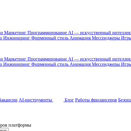
 и Маркетинг
Программирование
AI — искусственный интелле
то
Инжиниринг
Фирменный стиль
Анимация
Мессенджеры
Игр
 и Маркетинг
Программирование
AI — искусственный интелле
то
Инжиниринг
Фирменный стиль
Анимация
Мессенджеры
Игр
Вакансии
AI-инструменты
Блог
Работы фрилансеров
Безоп
неров платформы
ятно