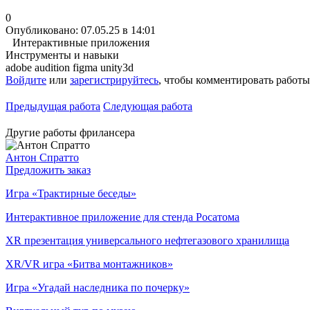
0
Опубликовано: 07.05.25 в 14:01
Интерактивные приложения
Инструменты и навыки
adobe audition
figma
unity3d
Войдите
или
зарегистрируйтесь
, чтобы комментировать работы
Предыдущая работа
Следующая работа
Другие работы фрилансера
Антон Спратто
Предложить заказ
Игра «Трактирные беседы»
Интерактивное приложение для стенда Росатома
XR презентация универсального нефтегазового хранилища
XR/VR игра «Битва монтажников»
Игра «Угадай наследника по почерку»