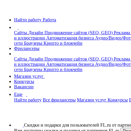
Найти работу
Работа
Сайты
Дизайн
Продвижение сайтов (SEO, GEO)
Реклама
и иллюстрации
Автоматизация бизнеса
Аудио/Видео/Фо
сети
Браузеры
Крипто и блокчейн
Фрилансеры
Сайты
Дизайн
Продвижение сайтов (SEO, GEO)
Реклама
и иллюстрации
Автоматизация бизнеса
Аудио/Видео/Фо
сети
Браузеры
Крипто и блокчейн
Магазин услуг
Конкурсы
Вакансии
Еще
Найти работу
Все фрилансеры
Магазин услуг
Конкурсы
Скидки и подарки для пользователей FL.ru от парт
Вам доступны скидки и подарки от партнеров FL.ru
Пон