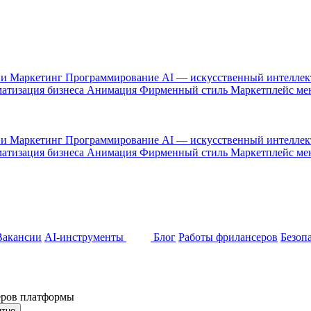
 и Маркетинг
Программирование
AI — искусственный интелле
атизация бизнеса
Анимация
Фирменный стиль
Маркетплейс м
 и Маркетинг
Программирование
AI — искусственный интелле
атизация бизнеса
Анимация
Фирменный стиль
Маркетплейс м
Вакансии
AI-инструменты
Блог
Работы фрилансеров
Безоп
неров платформы
ятно