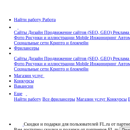
Найти работу
Работа
Сайты
Дизайн
Продвижение сайтов (SEO, GEO)
Реклама
Фото
Рисунки и иллюстрации
Mobile
Инжиниринг
Автом
Социальные сети
Крипто и блокчейн
Фрилансеры
Сайты
Дизайн
Продвижение сайтов (SEO, GEO)
Реклама
Фото
Рисунки и иллюстрации
Mobile
Инжиниринг
Автом
Социальные сети
Крипто и блокчейн
Магазин услуг
Конкурсы
Вакансии
Еще
Найти работу
Все фрилансеры
Магазин услуг
Конкурсы
Скидки и подарки для пользователей FL.ru от парт
Вам доступны скидки и подарки от партнеров FL.ru
Пон