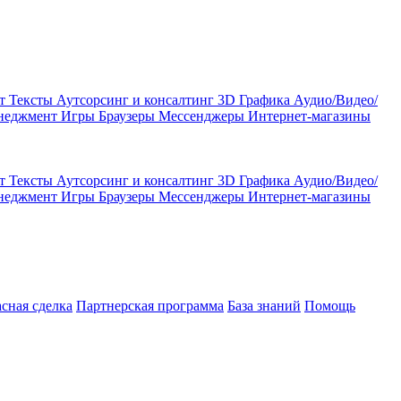
кт
Тексты
Аутсорсинг и консалтинг
3D Графика
Аудио/Видео/
енеджмент
Игры
Браузеры
Мессенджеры
Интернет-магазины
кт
Тексты
Аутсорсинг и консалтинг
3D Графика
Аудио/Видео/
енеджмент
Игры
Браузеры
Мессенджеры
Интернет-магазины
асная сделка
Партнерская программа
База знаний
Помощь