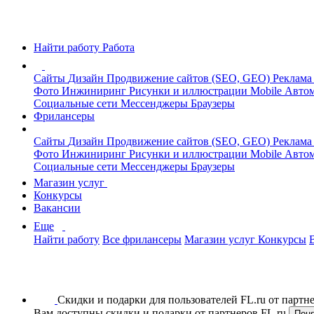
Найти работу
Работа
Сайты
Дизайн
Продвижение сайтов (SEO, GEO)
Реклама
Фото
Инжиниринг
Рисунки и иллюстрации
Mobile
Автом
Социальные сети
Мессенджеры
Браузеры
Фрилансеры
Сайты
Дизайн
Продвижение сайтов (SEO, GEO)
Реклама
Фото
Инжиниринг
Рисунки и иллюстрации
Mobile
Автом
Социальные сети
Мессенджеры
Браузеры
Магазин услуг
Конкурсы
Вакансии
Еще
Найти работу
Все фрилансеры
Магазин услуг
Конкурсы
Скидки и подарки для пользователей FL.ru от парт
Вам доступны скидки и подарки от партнеров FL.ru
Пон