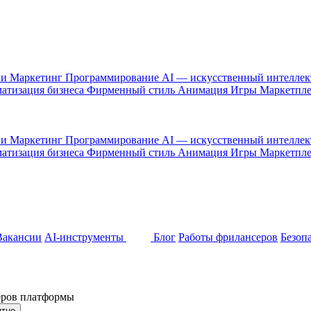
 и Маркетинг
Программирование
AI — искусственный интелле
атизация бизнеса
Фирменный стиль
Анимация
Игры
Маркетпл
 и Маркетинг
Программирование
AI — искусственный интелле
атизация бизнеса
Фирменный стиль
Анимация
Игры
Маркетпл
Вакансии
AI-инструменты
Блог
Работы фрилансеров
Безоп
неров платформы
ятно