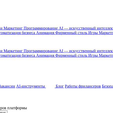
 и Маркетинг
Программирование
AI — искусственный интелле
оматизация бизнеса
Анимация
Фирменный стиль
Игры
Маркет
 и Маркетинг
Программирование
AI — искусственный интелле
оматизация бизнеса
Анимация
Фирменный стиль
Игры
Маркет
Вакансии
AI-инструменты
Блог
Работы фрилансеров
Безоп
неров платформы
ятно