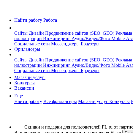
Найти работу
Работа
Сайты
Дизайн
Продвижение сайтов (SEO, GEO)
Реклама
иллюстрации
Инжиниринг
Аудио/Видео/Фото
Mobile
Авт
Социальные сети
Мессенджеры
Браузеры
Фрилансеры
Сайты
Дизайн
Продвижение сайтов (SEO, GEO)
Реклама
иллюстрации
Инжиниринг
Аудио/Видео/Фото
Mobile
Авт
Социальные сети
Мессенджеры
Браузеры
Магазин услуг
Конкурсы
Вакансии
Еще
Найти работу
Все фрилансеры
Магазин услуг
Конкурсы
Скидки и подарки для пользователей FL.ru от парт
Вам доступны скидки и подарки от партнеров FL.ru
Пон