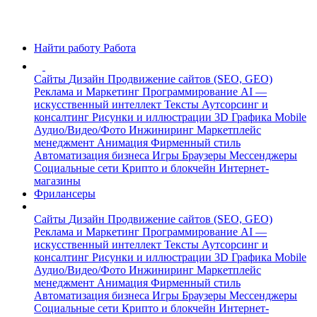
Найти работу
Работа
Сайты
Дизайн
Продвижение сайтов (SEO, GEO)
Реклама и Маркетинг
Программирование
AI —
искусственный интеллект
Тексты
Аутсорсинг и
консалтинг
Рисунки и иллюстрации
3D Графика
Mobile
Аудио/Видео/Фото
Инжиниринг
Маркетплейс
менеджмент
Анимация
Фирменный стиль
Автоматизация бизнеса
Игры
Браузеры
Мессенджеры
Социальные сети
Крипто и блокчейн
Интернет-
магазины
Фрилансеры
Сайты
Дизайн
Продвижение сайтов (SEO, GEO)
Реклама и Маркетинг
Программирование
AI —
искусственный интеллект
Тексты
Аутсорсинг и
консалтинг
Рисунки и иллюстрации
3D Графика
Mobile
Аудио/Видео/Фото
Инжиниринг
Маркетплейс
менеджмент
Анимация
Фирменный стиль
Автоматизация бизнеса
Игры
Браузеры
Мессенджеры
Социальные сети
Крипто и блокчейн
Интернет-