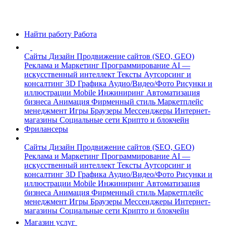
Найти работу
Работа
Сайты
Дизайн
Продвижение сайтов (SEO, GEO)
Реклама и Маркетинг
Программирование
AI —
искусственный интеллект
Тексты
Аутсорсинг и
консалтинг
3D Графика
Аудио/Видео/Фото
Рисунки и
иллюстрации
Mobile
Инжиниринг
Автоматизация
бизнеса
Анимация
Фирменный стиль
Маркетплейс
менеджмент
Игры
Браузеры
Мессенджеры
Интернет-
магазины
Социальные сети
Крипто и блокчейн
Фрилансеры
Сайты
Дизайн
Продвижение сайтов (SEO, GEO)
Реклама и Маркетинг
Программирование
AI —
искусственный интеллект
Тексты
Аутсорсинг и
консалтинг
3D Графика
Аудио/Видео/Фото
Рисунки и
иллюстрации
Mobile
Инжиниринг
Автоматизация
бизнеса
Анимация
Фирменный стиль
Маркетплейс
менеджмент
Игры
Браузеры
Мессенджеры
Интернет-
магазины
Социальные сети
Крипто и блокчейн
Магазин услуг