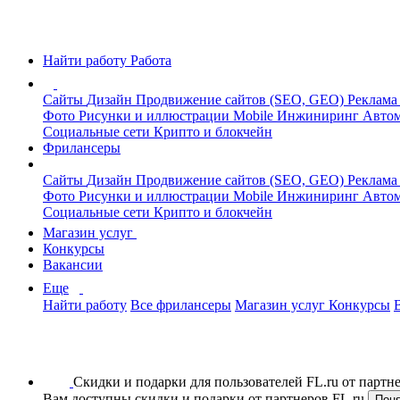
Найти работу
Работа
Сайты
Дизайн
Продвижение сайтов (SEO, GEO)
Реклама
Фото
Рисунки и иллюстрации
Mobile
Инжиниринг
Автом
Социальные сети
Крипто и блокчейн
Фрилансеры
Сайты
Дизайн
Продвижение сайтов (SEO, GEO)
Реклама
Фото
Рисунки и иллюстрации
Mobile
Инжиниринг
Автом
Социальные сети
Крипто и блокчейн
Магазин услуг
Конкурсы
Вакансии
Еще
Найти работу
Все фрилансеры
Магазин услуг
Конкурсы
Скидки и подарки для пользователей FL.ru от парт
Вам доступны скидки и подарки от партнеров FL.ru
Пон