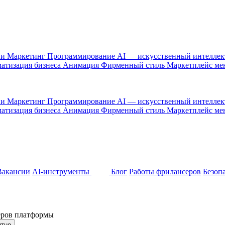
 и Маркетинг
Программирование
AI — искусственный интелле
атизация бизнеса
Анимация
Фирменный стиль
Маркетплейс м
 и Маркетинг
Программирование
AI — искусственный интелле
атизация бизнеса
Анимация
Фирменный стиль
Маркетплейс м
Вакансии
AI-инструменты
Блог
Работы фрилансеров
Безоп
неров платформы
ятно