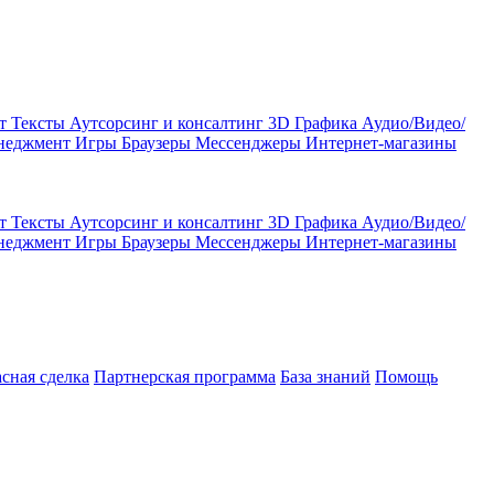
кт
Тексты
Аутсорсинг и консалтинг
3D Графика
Аудио/Видео/
енеджмент
Игры
Браузеры
Мессенджеры
Интернет-магазины
кт
Тексты
Аутсорсинг и консалтинг
3D Графика
Аудио/Видео/
енеджмент
Игры
Браузеры
Мессенджеры
Интернет-магазины
асная сделка
Партнерская программа
База знаний
Помощь