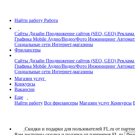
Найти работу
Работа
Сайты
Дизайн
Продвижение сайтов (SEO, GEO)
Реклама
Графика
Mobile
Аудио/Видео/Фото
Инжиниринг
Автомат
Социальные сети
Интернет-магазины
Фрилансеры
Сайты
Дизайн
Продвижение сайтов (SEO, GEO)
Реклама
Графика
Mobile
Аудио/Видео/Фото
Инжиниринг
Автомат
Социальные сети
Интернет-магазины
Магазин услуг
Конкурсы
Вакансии
Еще
Найти работу
Все фрилансеры
Магазин услуг
Конкурсы
Скидки и подарки для пользователей FL.ru от парт
Вам доступны скидки и подарки от партнеров FL.ru
Пон