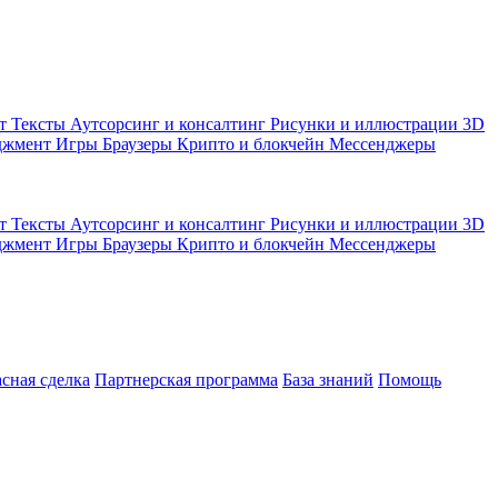
кт
Тексты
Аутсорсинг и консалтинг
Рисунки и иллюстрации
3D
джмент
Игры
Браузеры
Крипто и блокчейн
Мессенджеры
кт
Тексты
Аутсорсинг и консалтинг
Рисунки и иллюстрации
3D
джмент
Игры
Браузеры
Крипто и блокчейн
Мессенджеры
асная сделка
Партнерская программа
База знаний
Помощь