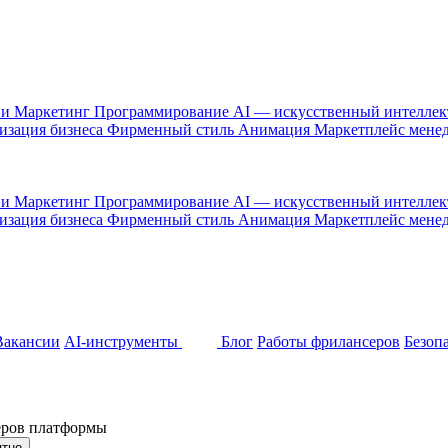
 и Маркетинг
Программирование
AI — искусственный интелле
изация бизнеса
Фирменный стиль
Анимация
Маркетплейс мене
 и Маркетинг
Программирование
AI — искусственный интелле
изация бизнеса
Фирменный стиль
Анимация
Маркетплейс мене
Вакансии
AI-инструменты
Блог
Работы фрилансеров
Безоп
неров платформы
ятно