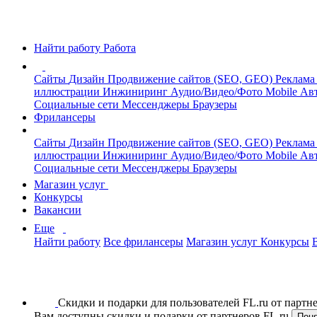
Найти работу
Работа
Сайты
Дизайн
Продвижение сайтов (SEO, GEO)
Реклама
иллюстрации
Инжиниринг
Аудио/Видео/Фото
Mobile
Авт
Социальные сети
Мессенджеры
Браузеры
Фрилансеры
Сайты
Дизайн
Продвижение сайтов (SEO, GEO)
Реклама
иллюстрации
Инжиниринг
Аудио/Видео/Фото
Mobile
Авт
Социальные сети
Мессенджеры
Браузеры
Магазин услуг
Конкурсы
Вакансии
Еще
Найти работу
Все фрилансеры
Магазин услуг
Конкурсы
Скидки и подарки для пользователей FL.ru от парт
Вам доступны скидки и подарки от партнеров FL.ru
Пон