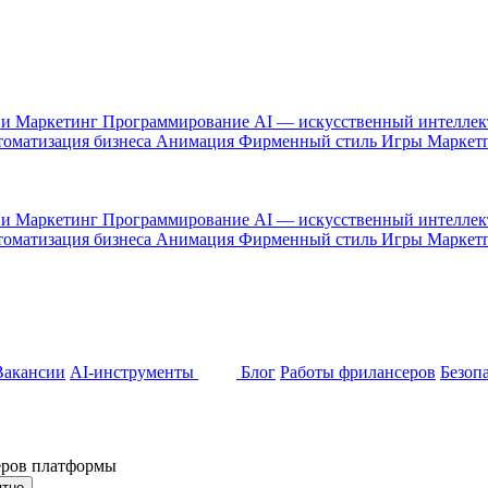
 и Маркетинг
Программирование
AI — искусственный интелле
оматизация бизнеса
Анимация
Фирменный стиль
Игры
Маркет
 и Маркетинг
Программирование
AI — искусственный интелле
оматизация бизнеса
Анимация
Фирменный стиль
Игры
Маркет
Вакансии
AI-инструменты
Блог
Работы фрилансеров
Безоп
неров платформы
ятно