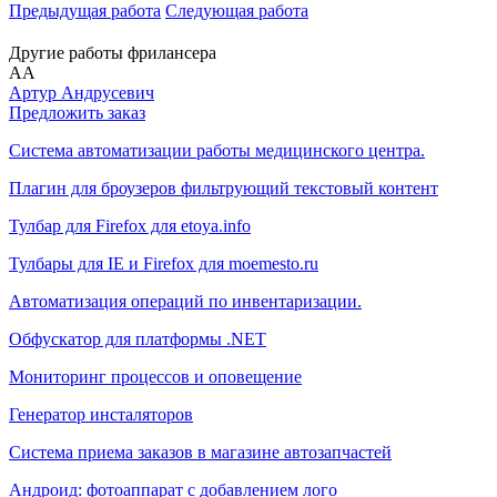
Предыдущая работа
Следующая работа
Другие работы фрилансера
АА
Артур Андрусевич
Предложить заказ
Система автоматизации работы медицинского центра.
Плагин для броузеров фильтрующий текстовый контент
Тулбар для Firefox для etoya.info
Тулбары для IE и Firefox для moemesto.ru
Автоматизация операций по инвентаризации.
Обфускатор для платформы .NET
Мониторинг процессов и оповещение
Генератор инсталяторов
Система приема заказов в магазине автозапчастей
Андроид: фотоаппарат с добавлением лого