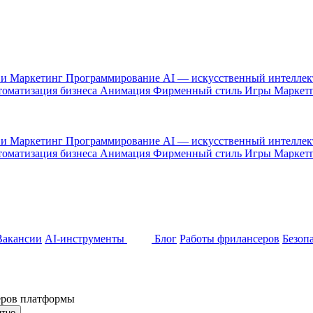
 и Маркетинг
Программирование
AI — искусственный интелле
оматизация бизнеса
Анимация
Фирменный стиль
Игры
Маркет
 и Маркетинг
Программирование
AI — искусственный интелле
оматизация бизнеса
Анимация
Фирменный стиль
Игры
Маркет
Вакансии
AI-инструменты
Блог
Работы фрилансеров
Безоп
неров платформы
ятно