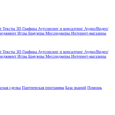
кт
Тексты
3D Графика
Аутсорсинг и консалтинг
Аудио/Видео/
енеджмент
Игры
Браузеры
Мессенджеры
Интернет-магазины
кт
Тексты
3D Графика
Аутсорсинг и консалтинг
Аудио/Видео/
енеджмент
Игры
Браузеры
Мессенджеры
Интернет-магазины
асная сделка
Партнерская программа
База знаний
Помощь