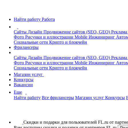
Найти работу
Работа
Сайты
Дизайн
Продвижение сайтов (SEO, GEO)
Реклама
Фото
Рисунки и иллюстрации
Mobile
Инжиниринг
Автом
Социальные сети
Крипто и блокчейн
Фрилансеры
Сайты
Дизайн
Продвижение сайтов (SEO, GEO)
Реклама
Фото
Рисунки и иллюстрации
Mobile
Инжиниринг
Автом
Социальные сети
Крипто и блокчейн
Магазин услуг
Конкурсы
Вакансии
Еще
Найти работу
Все фрилансеры
Магазин услуг
Конкурсы
Скидки и подарки для пользователей FL.ru от парт
Вам доступны скидки и подарки от партнеров FL.ru
Пон