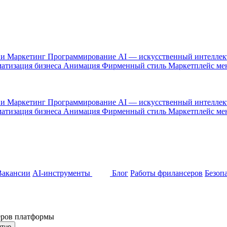
 и Маркетинг
Программирование
AI — искусственный интелле
атизация бизнеса
Анимация
Фирменный стиль
Маркетплейс м
 и Маркетинг
Программирование
AI — искусственный интелле
атизация бизнеса
Анимация
Фирменный стиль
Маркетплейс м
Вакансии
AI-инструменты
Блог
Работы фрилансеров
Безоп
неров платформы
ятно