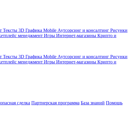
кт
Тексты
3D Графика
Mobile
Аутсорсинг и консалтинг
Рисунки
етплейс менеджмент
Игры
Интернет-магазины
Крипто и
кт
Тексты
3D Графика
Mobile
Аутсорсинг и консалтинг
Рисунки
етплейс менеджмент
Игры
Интернет-магазины
Крипто и
зопасная сделка
Партнерская программа
База знаний
Помощь