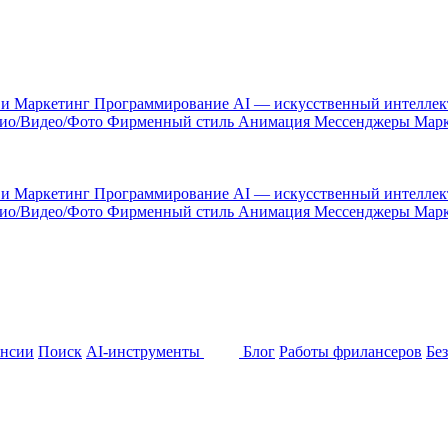
 и Маркетинг
Программирование
AI — искусственный интелле
ио/Видео/Фото
Фирменный стиль
Анимация
Мессенджеры
Марк
 и Маркетинг
Программирование
AI — искусственный интелле
ио/Видео/Фото
Фирменный стиль
Анимация
Мессенджеры
Марк
ансии
Поиск
AI-инструменты
Блог
Работы фрилансеров
Бе