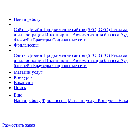
Найти работу
Сайты
Дизайн
Продвижение сайтов (SEO, GEO)
Реклама
и иллюстрации
Инжиниринг
Автоматизация бизнеса
Ауд
блокчейн
Браузеры
Социальные сети
Фрилансеры
Сайты
Дизайн
Продвижение сайтов (SEO, GEO)
Реклама
и иллюстрации
Инжиниринг
Автоматизация бизнеса
Ауд
блокчейн
Браузеры
Социальные сети
Магазин услуг
Конкурсы
Вакансии
Поиск
Еще
Найти работу
Фрилансеры
Магазин услуг
Конкурсы
Вак
Разместить заказ