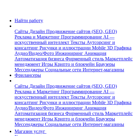
Найти работу
Сайты
Дизайн
Продвижение сайтов (SEO, GEO)
Реклама и Маркетинг
Программирование
AI —
искусственный интеллект
Тексты
Аутсорсинг и
консалтинг
Рисунки и иллюстрации
Mobile
3D Графика
Аудио/Видео/Фото
Инжиниринг
Анимация
Автоматизация бизнеса
Фирменный стиль
Маркетплейс
менеджмент
Игры
Крипто и блокчейн
Браузеры
Мессенджеры
Социальные сети
Интернет-магазины
Фрилансеры
Сайты
Дизайн
Продвижение сайтов (SEO, GEO)
Реклама и Маркетинг
Программирование
AI —
искусственный интеллект
Тексты
Аутсорсинг и
консалтинг
Рисунки и иллюстрации
Mobile
3D Графика
Аудио/Видео/Фото
Инжиниринг
Анимация
Автоматизация бизнеса
Фирменный стиль
Маркетплейс
менеджмент
Игры
Крипто и блокчейн
Браузеры
Мессенджеры
Социальные сети
Интернет-магазины
Магазин услуг