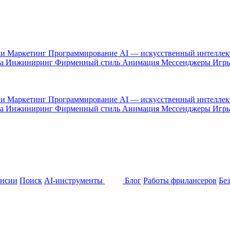
 и Маркетинг
Программирование
AI — искусственный интелле
са
Инжиниринг
Фирменный стиль
Анимация
Мессенджеры
Игр
 и Маркетинг
Программирование
AI — искусственный интелле
са
Инжиниринг
Фирменный стиль
Анимация
Мессенджеры
Игр
ансии
Поиск
AI-инструменты
Блог
Работы фрилансеров
Бе