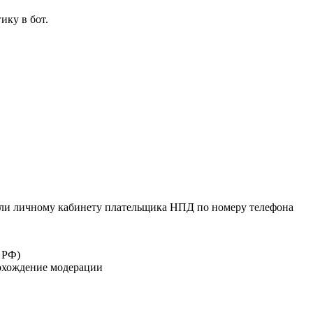
ику в бот.
или личному кабинету плательщика НПД по номеру телефона
 РФ)
рохождение модерации