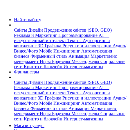
Найти работу
Сайты
Дизайн
Продвижение сайтов (SEO, GEO)
Реклама и Маркетинг
Программирование
AI —
искусственный интеллект
Тексты
Аутсорсинг и
консалтинг
3D Графика
Рисунки и иллюстрации
Аудио/
Видео/Фото
Mobile
Инжиниринг
Автоматизация
бизнеса
Фирменный стиль
Анимация
Маркетплейс
менеджмент
Игры
Браузеры
Мессенджеры
Социальные
сети
Крипто и блокчейн
Интернет-магазины
Фрилансеры
Сайты
Дизайн
Продвижение сайтов (SEO, GEO)
Реклама и Маркетинг
Программирование
AI —
искусственный интеллект
Тексты
Аутсорсинг и
консалтинг
3D Графика
Рисунки и иллюстрации
Аудио/
Видео/Фото
Mobile
Инжиниринг
Автоматизация
бизнеса
Фирменный стиль
Анимация
Маркетплейс
менеджмент
Игры
Браузеры
Мессенджеры
Социальные
сети
Крипто и блокчейн
Интернет-магазины
Магазин услуг