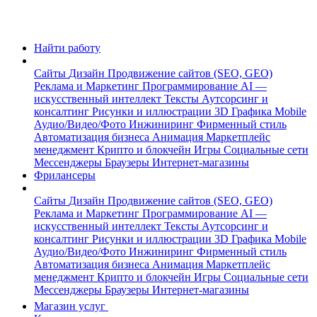
Найти работу
Сайты
Дизайн
Продвижение сайтов (SEO, GEO)
Реклама и Маркетинг
Программирование
AI —
искусственный интеллект
Тексты
Аутсорсинг и
консалтинг
Рисунки и иллюстрации
3D Графика
Mobile
Аудио/Видео/Фото
Инжиниринг
Фирменный стиль
Автоматизация бизнеса
Анимация
Маркетплейс
менеджмент
Крипто и блокчейн
Игры
Социальные сети
Мессенджеры
Браузеры
Интернет-магазины
Фрилансеры
Сайты
Дизайн
Продвижение сайтов (SEO, GEO)
Реклама и Маркетинг
Программирование
AI —
искусственный интеллект
Тексты
Аутсорсинг и
консалтинг
Рисунки и иллюстрации
3D Графика
Mobile
Аудио/Видео/Фото
Инжиниринг
Фирменный стиль
Автоматизация бизнеса
Анимация
Маркетплейс
менеджмент
Крипто и блокчейн
Игры
Социальные сети
Мессенджеры
Браузеры
Интернет-магазины
Магазин услуг