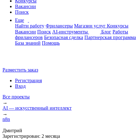
Конкурсы
Вакансии
Поиск
Еще
Найти работу
Фрилансеры
Магазин услуг
Конкурсы
Вакансии
Поиск
AI-инструменты
Блог
Работы
фрилансеров
Безопасная сделка
Партнерская программа
База знаний
Помощь
Разместить заказ
Регистрация
Вход
Все проекты
→
AI — искусственный интеллект
→
n8n
Дмитрий
Зарегистрирован:
2 месяца