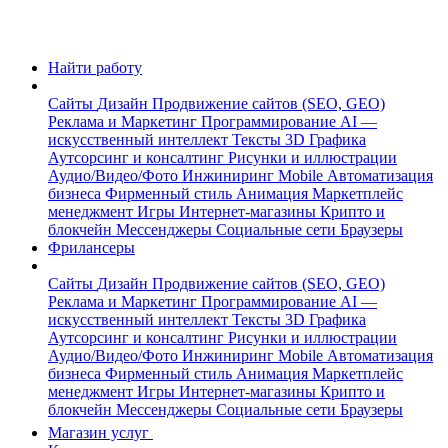
Найти работу
Сайты
Дизайн
Продвижение сайтов (SEO, GEO)
Реклама и Маркетинг
Программирование
AI —
искусственный интеллект
Тексты
3D Графика
Аутсорсинг и консалтинг
Рисунки и иллюстрации
Аудио/Видео/Фото
Инжиниринг
Mobile
Автоматизация
бизнеса
Фирменный стиль
Анимация
Маркетплейс
менеджмент
Игры
Интернет-магазины
Крипто и
блокчейн
Мессенджеры
Социальные сети
Браузеры
Фрилансеры
Сайты
Дизайн
Продвижение сайтов (SEO, GEO)
Реклама и Маркетинг
Программирование
AI —
искусственный интеллект
Тексты
3D Графика
Аутсорсинг и консалтинг
Рисунки и иллюстрации
Аудио/Видео/Фото
Инжиниринг
Mobile
Автоматизация
бизнеса
Фирменный стиль
Анимация
Маркетплейс
менеджмент
Игры
Интернет-магазины
Крипто и
блокчейн
Мессенджеры
Социальные сети
Браузеры
Магазин услуг