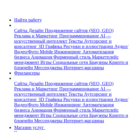
Найти работу
Сайты
Дизайн
Продвижение сайтов (SEO, GEO)
Реклама и Маркетинг
Программирование
AI —
искусственный интеллект
Тексты
Аутсорсинг и
консалтинг
3D Графика
Рисунки и иллюстрации
Аудио/
Видео/Фото
Mobile
Инжиниринг
Автоматизация
бизнеса
Анимация
Фирменный стиль
Маркетплейс
менеджмент
Игры
Социальные сети
Браузеры
Крипто и
блокчейн
Мессенджеры
Интернет-магазины
Фрилансеры
Сайты
Дизайн
Продвижение сайтов (SEO, GEO)
Реклама и Маркетинг
Программирование
AI —
искусственный интеллект
Тексты
Аутсорсинг и
консалтинг
3D Графика
Рисунки и иллюстрации
Аудио/
Видео/Фото
Mobile
Инжиниринг
Автоматизация
бизнеса
Анимация
Фирменный стиль
Маркетплейс
менеджмент
Игры
Социальные сети
Браузеры
Крипто и
блокчейн
Мессенджеры
Интернет-магазины
Магазин услуг